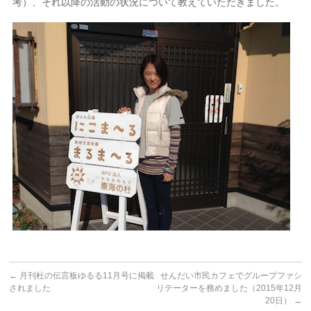
考）、それ以降の活動の状況について教えていただきました。
←
月刊杜の伝言板ゆるる11月号に掲載
せんだい市民カフェでグループファシ
されました
リテーターを務めました（2015年12月
20日）
→