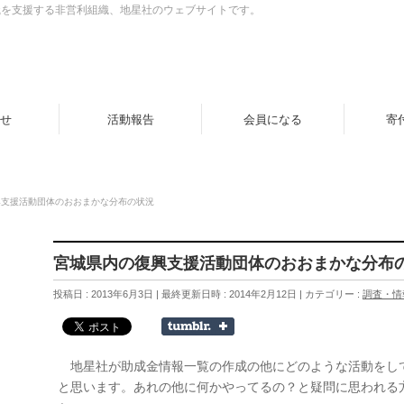
織を支援する非営利組織、地星社のウェブサイトです。
せ
活動報告
会員になる
寄
興支援活動団体のおおまかな分布の状況
宮城県内の復興支援活動団体のおおまかな分布
投稿日 : 2013年6月3日
最終更新日時 : 2014年2月12日
カテゴリー :
調査・情
地星社が助成金情報一覧の作成の他にどのような活動をし
と思います。あれの他に何かやってるの？と疑問に思われる