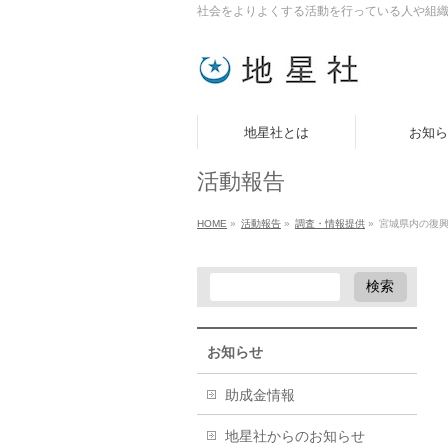
社会をよりよくする活動を行っている人や組
地星社とは
お知ら
活動報告
HOME
»
活動報告
»
調査・情報提供
»
宮城県内の復
お知らせ
助成金情報
地星社からのお知らせ