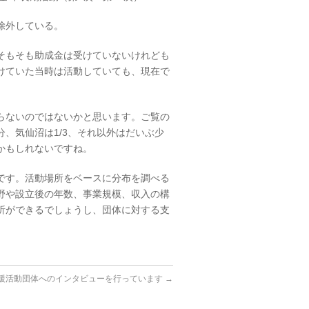
除外している。
そもそも助成金は受けていないけれども
けていた当時は活動していても、現在で
らないのではないかと思います。ご覧の
、気仙沼は1/3、それ以外はだいぶ少
かもしれないですね。
です。活動場所をベースに分布を調べる
野や設立後の年数、事業規模、収入の構
析ができるでしょうし、団体に対する支
援活動団体へのインタビューを行っています
→