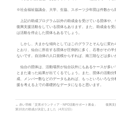
※社会福祉協議会、大学、生協、スポーツ少年団は件数から
上記の助成プログラム以外の助成金を受けている団体や、
復興支援活動をしている団体もあります。また、助成金を受
は活動を停止した団体もあるでしょう。
しかし、大まかな傾向としてはこのグラフとそんなに変わ
とおり、仙台に所在する団体が圧倒的に多く、石巻がその半分
ないです。自治体の人口規模からすれば、南三陸などは多い
仙台の団体は、活動場所が仙台以外にもあるケースが多い
とまた違った結果が出てくるでしょう。また、団体の活動分
成、メンバー数などのデータもあれば、もっといろいろな分
援を考える上での基礎的なデータになると思います。
←
赤い羽根「災害ボランティア・NPO活動サポート募金」
復興支
第10次の助成が決定しました（4月12日）